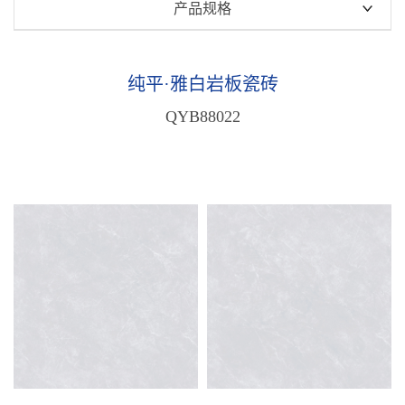
瑧白高透玉润石
产品规格
瑧白金丝绒
750x1500mm
纯平·瑧白岩板瓷砖
600x1200mm
纯平·雅白岩板瓷砖
天鹅绒·瑧白岩板瓷砖
800x800mm
QYB88022
纯平·雅白岩板瓷砖
原木质感砖
雅白·天鹅绒质感砖
中板瓷砖
木纹质感砖