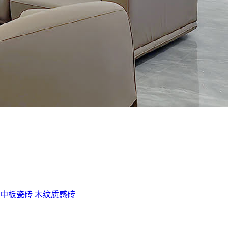
中板瓷砖
木纹质感砖