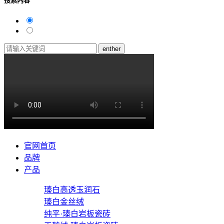
搜索内容
enther
官网首页
品牌
产品
瑧白高透玉润石
瑧白金丝绒
纯平·瑧白岩板瓷砖