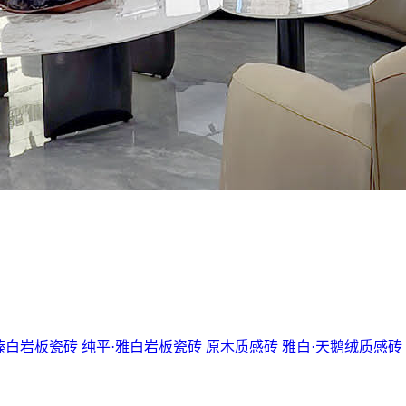
瑧白岩板瓷砖
纯平·雅白岩板瓷砖
原木质感砖
雅白·天鹅绒质感砖