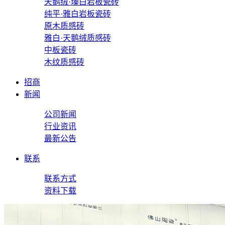
天鹅绒·瑧白岩板瓷砖
纯平·雅白岩板瓷砖
原木质感砖
雅白·天鹅绒质感砖
中板瓷砖
木纹质感砖
招商
新闻
公司新闻
行业资讯
最新公告
联系
联系方式
资料下载