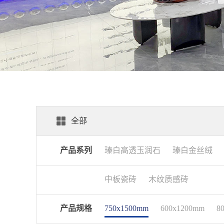
全部
产品系列
瑧白高透玉润石
瑧白金丝绒
中板瓷砖
木纹质感砖
产品规格
750x1500mm
600x1200mm
8