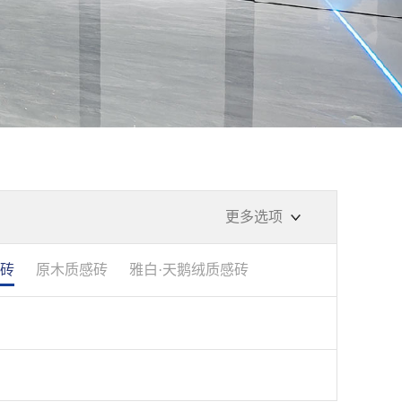
更多选项
瓷砖
原木质感砖
雅白·天鹅绒质感砖