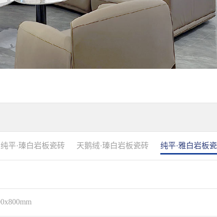
纯平·瑧白岩板瓷砖
天鹅绒·瑧白岩板瓷砖
纯平·雅白岩板
00x800mm