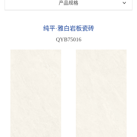
瑧白高透玉润石
产品规格
瑧白金丝绒
750x1500mm
纯平·瑧白岩板瓷砖
600x1200mm
纯平·雅白岩板瓷砖
天鹅绒·瑧白岩板瓷砖
800x800mm
QYB75016
纯平·雅白岩板瓷砖
原木质感砖
雅白·天鹅绒质感砖
中板瓷砖
木纹质感砖