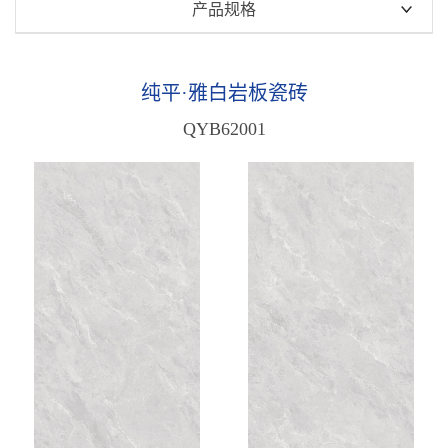
瑧白高透玉润石
产品规格
瑧白金丝绒
750x1500mm
纯平·瑧白岩板瓷砖
600x1200mm
纯平·雅白岩板瓷砖
天鹅绒·瑧白岩板瓷砖
800x800mm
QYB62001
纯平·雅白岩板瓷砖
原木质感砖
雅白·天鹅绒质感砖
中板瓷砖
木纹质感砖