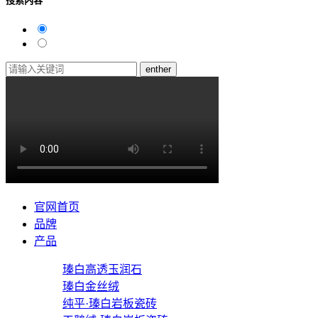
搜索内容
enther
官网首页
品牌
产品
瑧白高透玉润石
瑧白金丝绒
纯平·瑧白岩板瓷砖