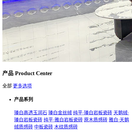
产品
Product Center
全部
更多选项
产品系列
瑧白高透玉润石
瑧白金丝绒
纯平·瑧白岩板瓷砖
天鹅绒·
瑧白岩板瓷砖
纯平·雅白岩板瓷砖
原木质感砖
雅白·天鹅
绒质感砖
中板瓷砖
木纹质感砖