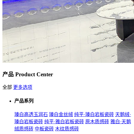
产品
Product Center
全部
更多选项
产品系列
瑧白高透玉润石
瑧白金丝绒
纯平·瑧白岩板瓷砖
天鹅绒·
瑧白岩板瓷砖
纯平·雅白岩板瓷砖
原木质感砖
雅白·天鹅
绒质感砖
中板瓷砖
木纹质感砖