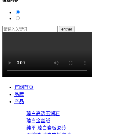
搜索内容
enther
官网首页
品牌
产品
瑧白高透玉润石
瑧白金丝绒
纯平·瑧白岩板瓷砖