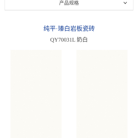
瑧白高透玉润石
产品规格
瑧白金丝绒
900x1800mm
纯平·瑧白岩板瓷砖
750x1500mm
纯平·瑧白岩板瓷砖
天鹅绒·瑧白岩板瓷砖
800x800mm
QY70031L 奶白
纯平·雅白岩板瓷砖
600x1200mm
原木质感砖
雅白·天鹅绒质感砖
中板瓷砖
木纹质感砖