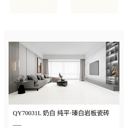
QY70031L 奶白 纯平·瑧白岩板瓷砖