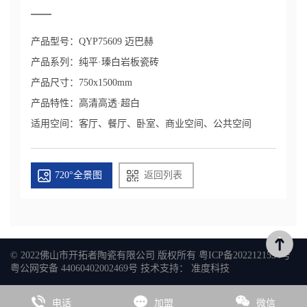
产品型号：QYP75609 迈巴赫

产品系列：纯平·瑧白岩板瓷砖

产品尺寸：750x1500mm

产品特性：高清高透·超白

适用空间：客厅、餐厅、卧室、商业空间、公共空间
720°全景图
返回列表
© 2022佛山市开拓者陶瓷有限公司 版权所有
粤ICP备2022121534号
粤公网安备 44060402002469号
技术支持：
准度科技
电话
加盟
微信