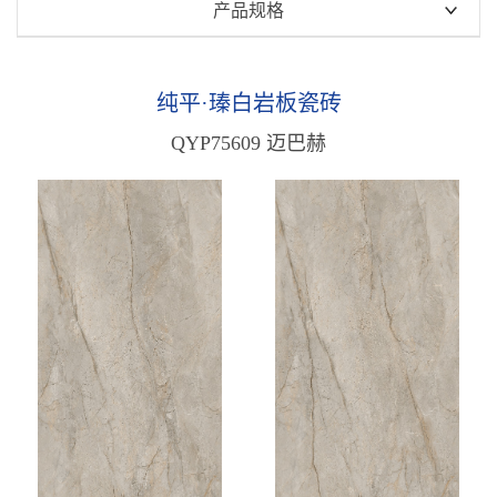
瑧白高透玉润石
产品规格
瑧白金丝绒
900x1800mm
纯平·瑧白岩板瓷砖
750x1500mm
纯平·瑧白岩板瓷砖
天鹅绒·瑧白岩板瓷砖
800x800mm
QYP75609 迈巴赫
纯平·雅白岩板瓷砖
600x1200mm
原木质感砖
雅白·天鹅绒质感砖
中板瓷砖
木纹质感砖