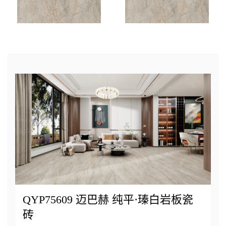
QYP75609 迈巴赫 纯平·瑧白岩板瓷
砖