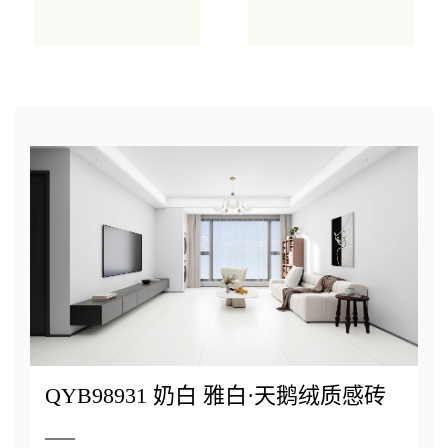
QYB98931 奶白 雅白·天鹅绒质感砖