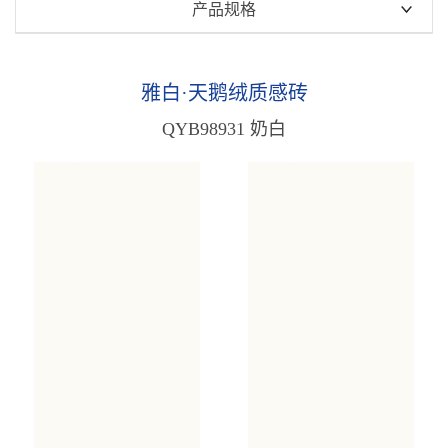
瑧白高透玉润石
产品规格
瑧白金丝绒
900x1800mm
纯平·瑧白岩板瓷砖
750x1500mm
雅白·天鹅绒质感砖
天鹅绒·瑧白岩板瓷砖
600x1200mm
QYB98931 奶白
纯平·雅白岩板瓷砖
800x800mm
原木质感砖
400x800mm
雅白·天鹅绒质感砖
中板瓷砖
木纹质感砖